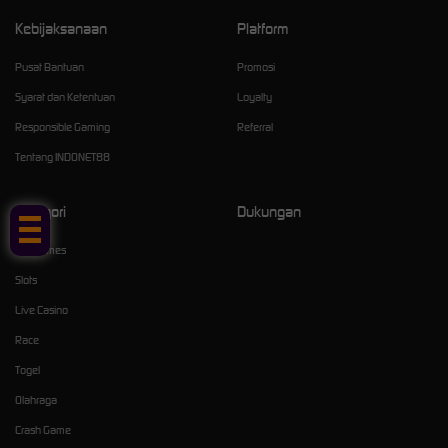
Kebijaksanaan
Platform
Pusat Bantuan
Promosi
Syarat dan Ketentuan
Loyalty
Responsible Gaming
Referral
Tentang INDONET88
Tap Me!
Kategori
Dukungan
Hot Games
Slots
Live Casino
Race
Togel
Olahraga
Crash Game