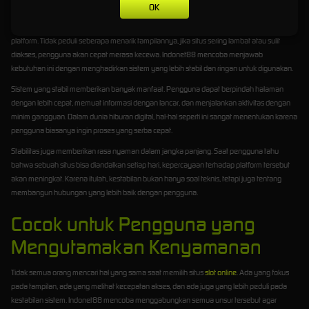
Lebih Lancar
OK
Kestabilan sistem adalah salah satu faktor utama dalam menentukan kualitas sebuah
platform. Tidak peduli seberapa menarik tampilannya, jika situs sering lambat atau sulit
diakses, pengguna akan cepat merasa kecewa. Indonet88 mencoba menjawab
kebutuhan ini dengan menghadirkan sistem yang lebih stabil dan ringan untuk digunakan.
Sistem yang stabil memberikan banyak manfaat. Pengguna dapat berpindah halaman
dengan lebih cepat, memuat informasi dengan lancar, dan menjalankan aktivitas dengan
minim gangguan. Dalam dunia hiburan digital, hal-hal seperti ini sangat menentukan karena
pengguna biasanya ingin proses yang serba cepat.
Stabilitas juga memberikan rasa nyaman dalam jangka panjang. Saat pengguna tahu
bahwa sebuah situs bisa diandalkan setiap hari, kepercayaan terhadap platform tersebut
akan meningkat. Karena itulah, kestabilan bukan hanya soal teknis, tetapi juga tentang
membangun hubungan yang lebih baik dengan pengguna.
Cocok untuk Pengguna yang
Mengutamakan Kenyamanan
Tidak semua orang mencari hal yang sama saat memilih situs
slot online
. Ada yang fokus
pada tampilan, ada yang melihat kecepatan akses, dan ada juga yang lebih peduli pada
kestabilan sistem. Indonet88 mencoba menggabungkan semua unsur tersebut agar