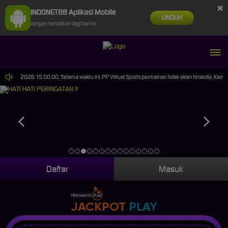
×
INDONET88 Aplikasi Mobile
UNDUH
Jangan tampilkan lagi hari ini
0-Sep-2026 15.00.00. Selama waktu ini, PP Virtual Sports permainan tidak akan tersedia. Kami
Daftar
Masuk
JACKPOT
PLAY