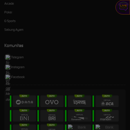
Arcade
Poker
E-Sports
Sabung Ayam
Komunitas
Telegram
Instagram
Facebook