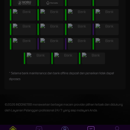
* Selama bank maintenance dan bank offline deposit dan penarikan tidak dapat
diproses
©2026 INDONET88 menawarkan berbagai macam provider pilihan terbaik dan didukung
oleh Layanan Pelanggan profesional 24/7 yang siap melayani Anda.